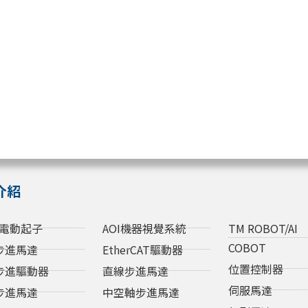
介紹
電動起子
AOI機器視覺系統
TM ROBOT/AI
COBOT
步進馬達
EtherCAT驅動器
位置控制器
步進驅動器
直線步進馬達
伺服馬達
步進馬達
中空軸步進馬達