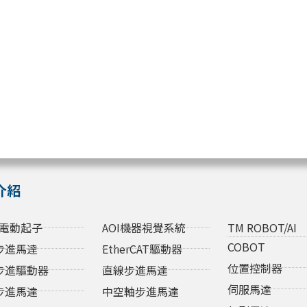
介紹
電動起子
AOI機器視覺系統
TM ROBOT/AI
COBOT
步進馬達
EtherCAT驅動器
位置控制器
步進驅動器
直線步進馬達
伺服馬達
步進馬達
中空軸步進馬達