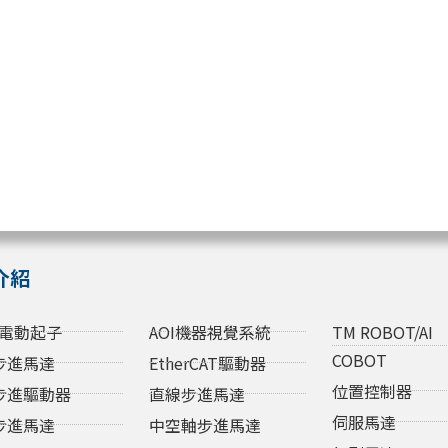
介紹
電動起子
AOI機器視覺系統
TM ROBOT/AI
COBOT
步進馬達
EtherCAT驅動器
位置控制器
步進驅動器
直線步進馬達
伺服馬達
步進馬達
中空軸步進馬達