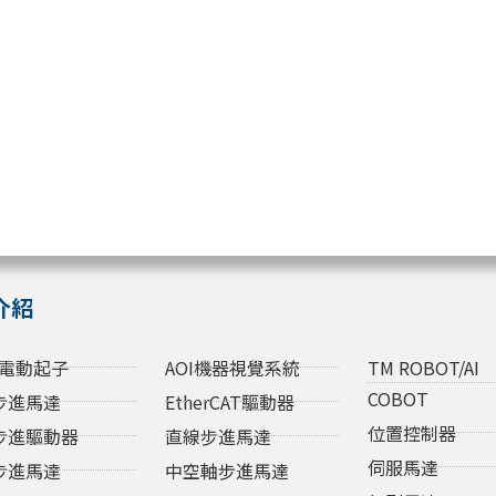
介紹
電動起子
AOI機器視覺系統
TM ROBOT/AI
COBOT
步進馬達
EtherCAT驅動器
位置控制器
步進驅動器
直線步進馬達
伺服馬達
步進馬達
中空軸步進馬達