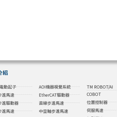
介紹
電動起子
AOI機器視覺系統
TM ROBOT/AI
COBOT
步進馬達
EtherCAT驅動器
位置控制器
步進驅動器
直線步進馬達
伺服馬達
步進馬達
中空軸步進馬達