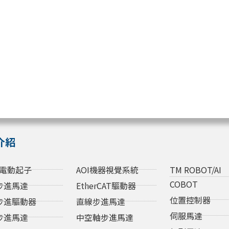
介紹
電動起子
AOI機器視覺系統
TM ROBOT/AI
COBOT
步進馬達
EtherCAT驅動器
位置控制器
步進驅動器
直線步進馬達
伺服馬達
步進馬達
中空軸步進馬達