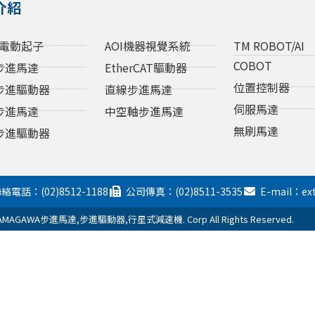
介紹
電動起子
AOI機器視覺系統
TM ROBOT/AI
COBOT
步進馬達
EtherCAT驅動器
位置控制器
步進驅動器
直線步進馬達
伺服馬達
步進馬達
中空軸步進馬達
無刷馬達
步進驅動器
絡電話：(02)8512-1188
公司傳真：(02)8511-3535
E-mail：ex
AGAWA步進馬達,步進驅動器,行星式減速機. Corp All Rights Reserved.