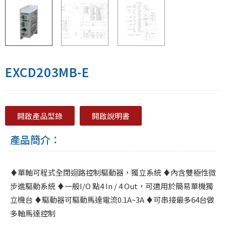
EXCD203MB-E
開啟產品型錄
開啟說明書
產品簡介：
♦單軸可程式全閉迴路控制驅動器，獨立系統
♦內含雙極性微
步進驅動系統
♦一般I/O 點4 In / 4 Out，可適用於簡易單機獨
立機台
♦驅動器可驅動馬達電流0.1A~3A
♦可串接最多64台做
多軸馬達控制