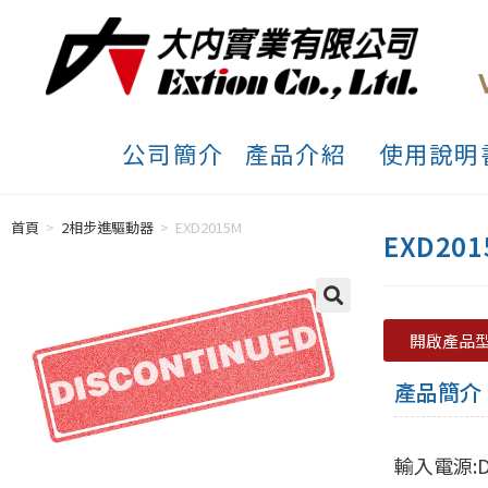
公司簡介
產品介紹
使用說明
首頁
>
2相步進驅動器
>
EXD2015M
EXD201
開啟產品
產品簡介
輸入電源:DC