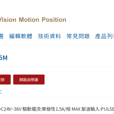
書
編輯軟體
技術資料
常見問題
產品列
5M
型錄
開啟說明書
：
24V~36V 驅動電流:單極性1.5A/相 MAX 脈波輸入:PULSE/