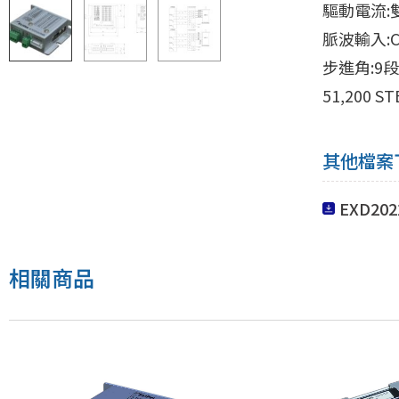
驅動電流:雙
脈波輸入:CW
步進角:9
51,200 ST
其他檔案
EXD20
相關商品