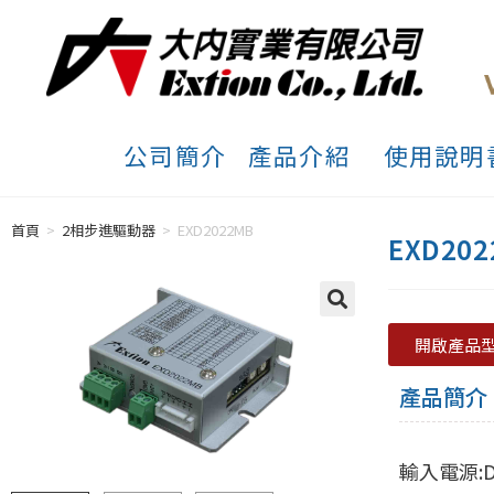
公司簡介
產品介紹
使用說明
首頁
>
2相步進驅動器
>
EXD2022MB
EXD202
開啟產品
產品簡介
輸入電源:D