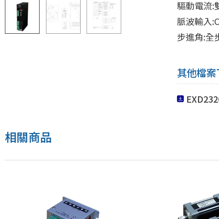
驅動電流:雙
脈波輸入:CW
步進角:全
其他檔案
EXD23
相關商品