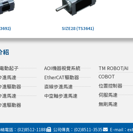
S3692)
SIZE28 (TS3641)
介紹
電動起子
AOI機器視覺系統
TM ROBOT/AI
COBOT
步進馬達
EtherCAT驅動器
位置控制器
步進驅動器
直線步進馬達
伺服馬達
步進馬達
中空軸步進馬達
無刷馬達
步進驅動器
絡電話：(02)8512-1188
公司傳真：(02)8511-3535
E-mail：ex