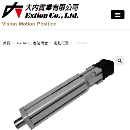
首頁
>
X-Y TABLE定位滑台
>
電動缸型
>
EXT42S