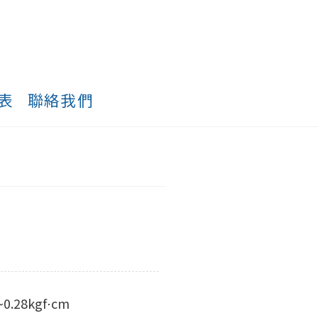
表
聯絡我們
.28kgf⋅cm