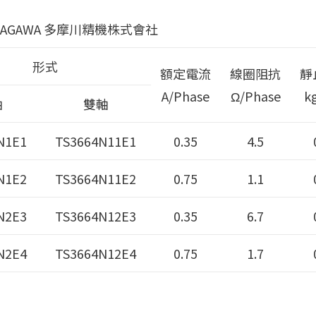
MAGAWA 多摩川精機株式會社
形式
額定電流
線圈阻抗
靜
A/Phase
Ω/Phase
k
軸
雙軸
N1E1
TS3664N11E1
0.35
4.5
N1E2
TS3664N11E2
0.75
1.1
N2E3
TS3664N12E3
0.35
6.7
N2E4
TS3664N12E4
0.75
1.7