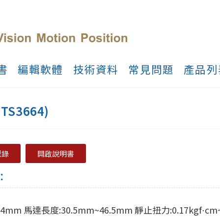
書
編輯軟體
技術資料
常見問題
產品列
(TS3664)
型錄
開啟說明書
：
mm 馬達長度:30.5mm~46.5mm 靜止扭力:0.17kgf⋅cm~0