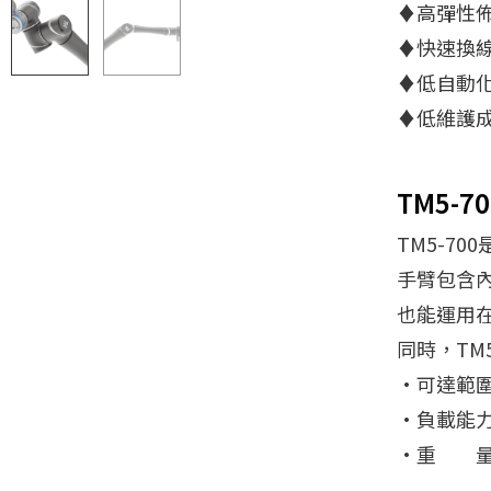
♦高彈性
♦快速換
♦低自動
♦低維護
TM5-70
TM5-7
手臂包含
也能運用
同時，TM
•可達範圍:
•負載能力:
•重 量:2