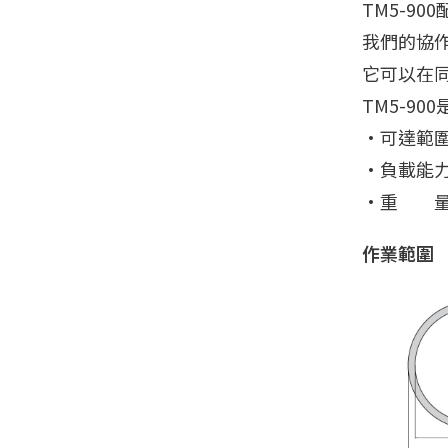
TM5-9
我們的協
它可以在
TM5-9
•可達範圍:
•負載能力:
•重 量:2
作業範圍