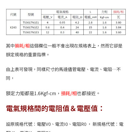
其中
損耗
/
相
這個欄位一般不會出現在規格表上，然而它卻是
額定規格的重要指標。
由上表可發現，同樣尺寸的馬達儘管電壓、電流、電阻
…
不
同，
額定力矩都是
1.6Kgf-cm
，
損耗
/
相
也都接近。
電氣規格間的電阻值＆電壓值：
設原規格代號：電壓
V0
、電流
I0
、電阻
R0
， 新規格代號：電