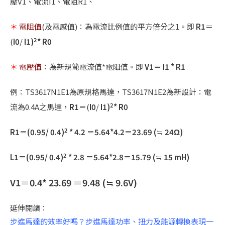
壓
V1
、電流
I1
、電阻
R1
、
＊
電阻值
(
及電感值
)：
為電流比例值的平方倍分之
1
。即
R1
＝
2
(
I0
/
I1)
* R0
＊
電壓值
：為新規範電流值
*
電阻值。即
V1
＝
I1 * R1
例：
TS3617N1E1
為原規格馬達，
TS3617N1E2
為新設計：電
2
流為
0.4A
之馬達，
R1
＝
(
I0
/
I1)
* R0
2
R1
＝
(0.95/ 0.4)
* 4.2
＝
5.64*4.2
＝
23.69 (
≒
24Ω)
2
L1
＝
(0.95/ 0.4)
* 2.8
＝
5.64*2.8
＝
15.79 (
≒
15 mH)
V1
＝
0.4* 23.69
＝
9.48 (
≒
9.6V)
延伸閱讀：
步進馬達的效率好嗎？步進馬達功率、扭力及能源轉換表現一