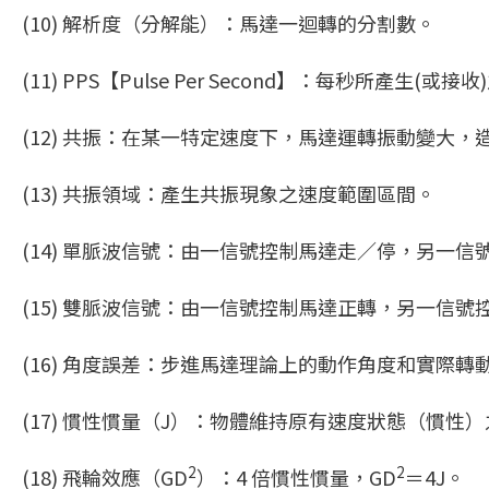
(10) 解析度（分解能）：馬達一迴轉的分割數。
(11) PPS【Pulse Per Second】：每秒所產生(或
(12) 共振：在某一特定速度下，馬達運轉振動變大
(13) 共振領域：產生共振現象之速度範圍區間。
(14) 單脈波信號：由一信號控制馬達走∕停，另一信
(15) 雙脈波信號：由一信號控制馬達正轉，另一信號
(16) 角度誤差：步進馬達理論上的動作角度和實際
(17) 慣性慣量（J）：物體維持原有速度狀態（慣性
2
2
(18) 飛輪效應（GD
）：4 倍慣性慣量，GD
＝4J。