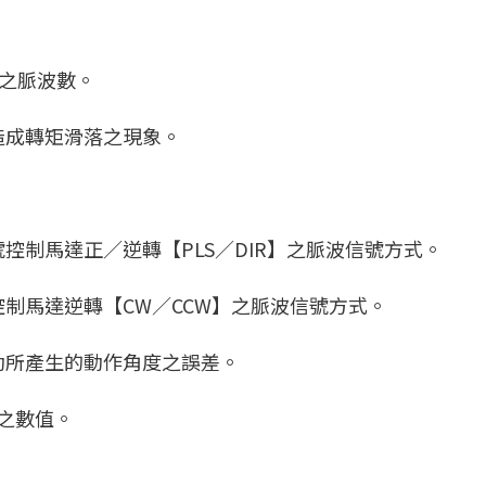
接收)之脈波數。
，造成轉矩滑落之現象。
號控制馬達正∕逆轉【PLS∕DIR】之脈波信號方式。
控制馬達逆轉【CW∕CCW】之脈波信號方式。
轉動所產生的動作角度之誤差。
）之數值。