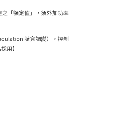
達之「額定值」，須外加功率
ulation 脈寬調變），控制
品採用】