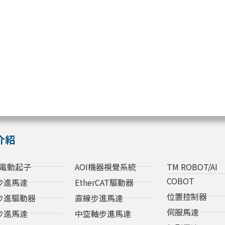
介紹
電動起子
AOI機器視覺系統
TM ROBOT/AI
COBOT
步進馬達
EtherCAT驅動器
位置控制器
步進驅動器
直線步進馬達
伺服馬達
步進馬達
中空軸步進馬達