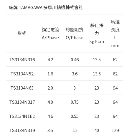
廠牌:TAMAGAWA 多摩川精機株式會社
馬達
靜止扭
額定電流
線圈阻抗
長度
形式
力
A/Phase
Ω/Phase
L
kgf⋅cm
mm
TS3134N316
4.2
0.46
13.5
62
TS3134N52
1.6
3.6
13.5
62
TS3134N63
2.0
3
23
94
TS3134N317
4.0
0.75
23
94
TS3134N1E2
4.6
0.55
23
94
TS3134N319
3.5
1.2
40
129