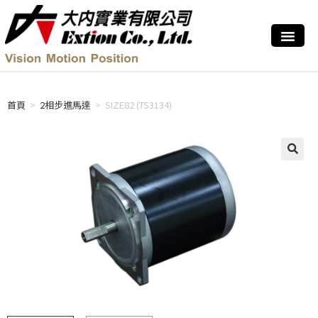
首頁
>
2相步進馬達
>
SIZE82 (TS3134)