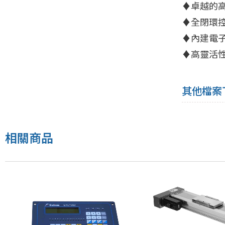
♦卓越的
♦全閉環
♦內建電子凸
♦高靈活
其他檔案
相關商品