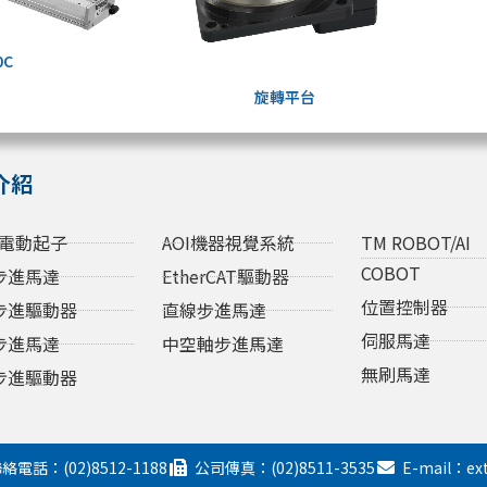
0C
旋轉平台
介紹
電動起子
AOI機器視覺系統
TM ROBOT/AI
COBOT
步進馬達
EtherCAT驅動器
位置控制器
步進驅動器
直線步進馬達
伺服馬達
步進馬達
中空軸步進馬達
無刷馬達
步進驅動器
絡電話：(02)8512-1188
公司傳真：(02)8511-3535
E-mail：ex