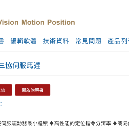
書
編輯軟體
技術資料
常見問題
產品列
yo三協伺服馬達
型錄
開啟說明書
：
伺服驅動器最小體積 ♦高性能的定位指令分辨率 ♦簡易