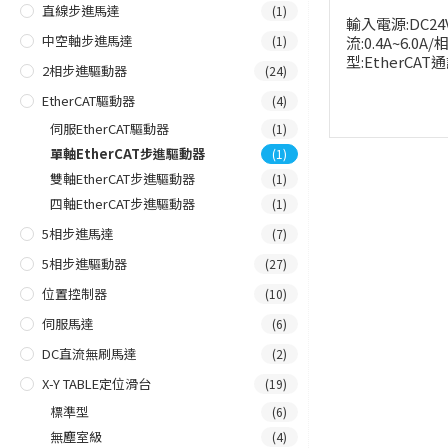
直線步進馬達
(1)
輸入電源:DC24
中空軸步進馬達
流:0.4A~6.0A
(1)
型:EtherCA
2相步進驅動器
(24)
EtherCAT驅動器
(4)
伺服EtherCAT驅動器
(1)
單軸EtherCAT步進驅動器
(1)
雙軸EtherCAT步進驅動器
(1)
四軸EtherCAT步進驅動器
(1)
5相步進馬達
(7)
5相步進驅動器
(27)
位置控制器
(10)
伺服馬達
(6)
DC直流無刷馬達
(2)
X-Y TABLE定位滑台
(19)
標準型
(6)
無塵室級
(4)