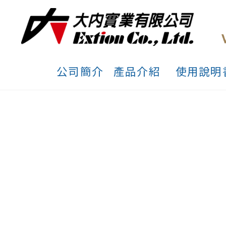
公司簡介
產品介紹
使用說明
單軸EtherCAT步
動器
★支援標準100M全雙工EtherCAT通用匯流排網路介面及CoE通信協定
★支援標準CIA 402協定，支援控制模式PP、PV、HM、CSP、CSV
★一個BRAKE煞車和到位輸出信號
★振動小，低速運行平穩
★PWM電流控制技術，電流效能高