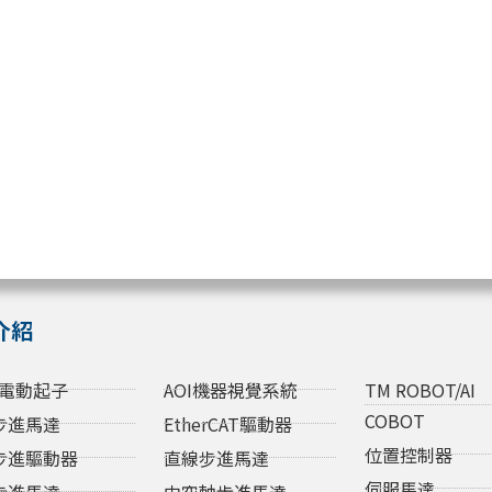
介紹
電動起子
AOI機器視覺系統
TM ROBOT/AI
COBOT
步進馬達
EtherCAT驅動器
位置控制器
步進驅動器
直線步進馬達
伺服馬達
步進馬達
中空軸步進馬達