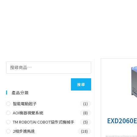
★內置加減速控制，改善啟動停止的平滑性
★過電流、欠相、過電壓和低電壓保護
搜尋
產品分類
智能電動起子
(1)
AOI機器視覺系統
(8)
EXD2060E
TM ROBOT/AI COBOT協作式機械手
(5)
2相步進馬達
(18)