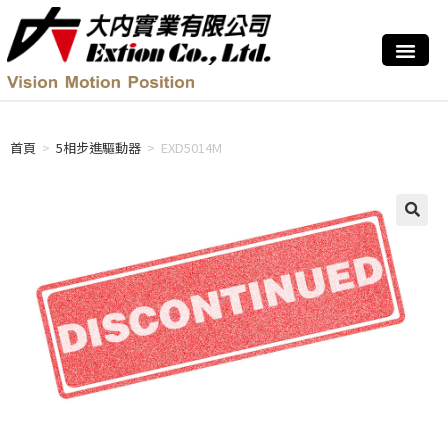
首頁
>
5相步進驅動器
>
EXD5014M