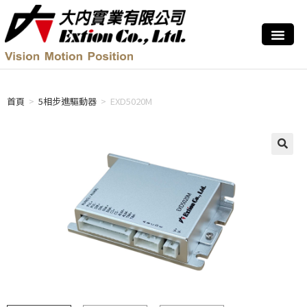
首頁
>
5相步進驅動器
>
EXD5020M