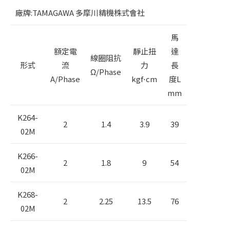
廠牌:TAMAGAWA 多摩川精機株式會社
馬
額定電
靜止扭
達
線圈阻抗
形式
流
力
長
Ω/Phase
A/Phase
kgf⋅cm
度L
mm
K264-
2
1.4
3.9
39
02M
K266-
2
1.8
9
54
02M
K268-
2
2.25
13.5
76
02M